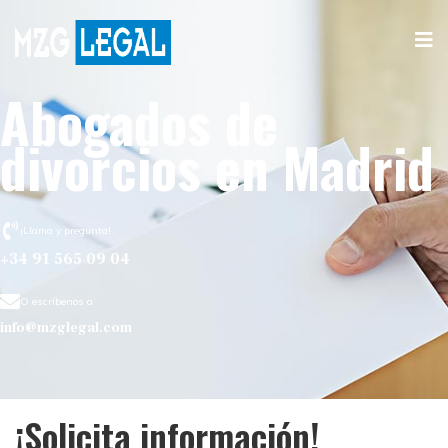
Abogados de
divorcios en Madrid
¡Llama y pregunta!
+34 91 565 09 04
O escríbenos a
info@mzglegal.com
¡Solicita información!