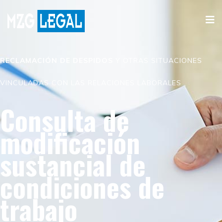
RECLAMACIÓN DE DESPIDOS
Y OTRAS SITUACIONES
VINCULADAS CON LAS RELACIONES LABORALES
Consulta de
modificación
sustancial de
condiciones de
trabajo