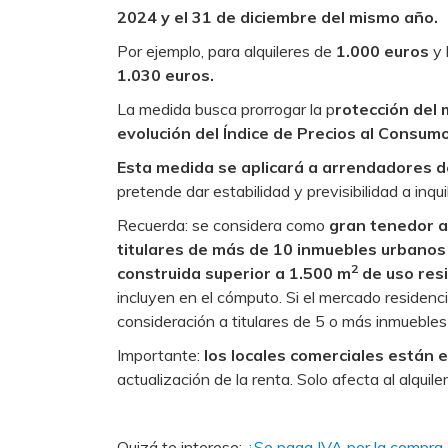
2024 y el 31 de diciembre del mismo año.
Por ejemplo, para alquileres de
1.000 euros
y 
1.030 euros.
La medida busca prorrogar la p
rotección del 
evolución del Índice de Precios al Consumo
Esta medida se aplicará a arrendadores d
pretende dar estabilidad y previsibilidad a inqui
Recuerda: se considera como
gran tenedor a 
titulares de más de 10 inmuebles urbanos 
2
construida superior a 1.500 m
de uso resi
incluyen en el cómputo. Si el mercado residenc
consideración a titulares de 5 o más inmuebles
Importante:
los locales comerciales están 
actualización de la renta. Solo afecta al alquiler
Quizá te interese:
¿Se paga IVA por la compra 