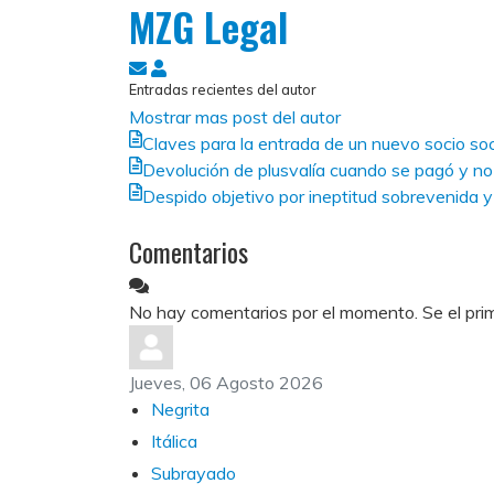
MZG Legal
Suscribirse
MZG
Entradas recientes del autor
a
Legal
Mostrar mas post del autor
las
Claves para la entrada de un nuevo socio soc
actualizaciones
Devolución de plusvalía cuando se pagó y n
Despido objetivo por ineptitud sobrevenida y 
Comentarios
No hay comentarios por el momento. Se el prim
Jueves, 06 Agosto 2026
Negrita
Itálica
Subrayado