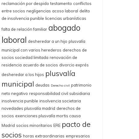
reclamación por despido
testamento
conflictos
entre socios
negligencias
acoso laboral
delito
de insolvencia punible
licencias urbanísticas
abogado
falta de relación familiar
laboral
desheredar a un hijo
plusvalía
municipal con varios herederos
derechos de
socios sociedad limitada
renovación de
residencia
acuerdo de socios
divorcio exprés
plusvalía
desheredar a los hijos
municipal
deudas
patrimonio
Derecho civil
neto negativo
responsabilidad civil subsidiaria
insolvencia punible
insolvencia societaria
novedades plusvalía madrid
derechos de
socios
exenciones plusvalía mortis causa
pacto de
Madrid
socios minoritarios
ERE
socios
horas extraordinarias
empresarios