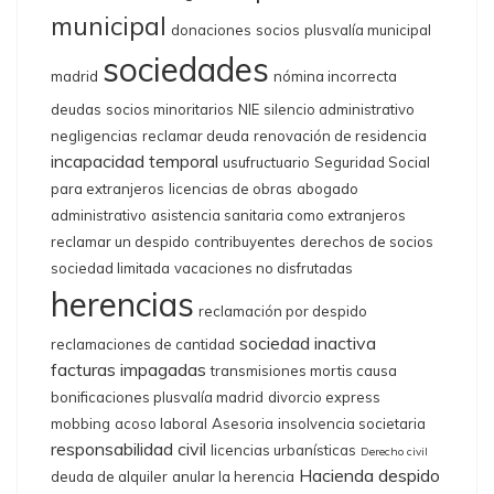
municipal
donaciones
socios
plusvalía municipal
sociedades
madrid
nómina incorrecta
deudas
socios minoritarios
NIE
silencio administrativo
negligencias
reclamar deuda
renovación de residencia
incapacidad temporal
usufructuario
Seguridad Social
para extranjeros
licencias de obras
abogado
administrativo
asistencia sanitaria como extranjeros
reclamar un despido
contribuyentes
derechos de socios
sociedad limitada
vacaciones no disfrutadas
herencias
reclamación por despido
sociedad inactiva
reclamaciones de cantidad
facturas impagadas
transmisiones mortis causa
bonificaciones plusvalía madrid
divorcio express
mobbing
acoso laboral
Asesoria
insolvencia societaria
responsabilidad civil
licencias urbanísticas
Derecho civil
Hacienda
despido
deuda de alquiler
anular la herencia