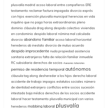
plusvalía madrid
acoso laboral entre compañeros
ERE
testamento
reclamar factura impagada
divorcio exprés
con hijos
exención plusvalía municipal
herencias en vida
inquilino que no paga
horas extraordinarias
pleno
dominio
cláusula drag along
despido colectivo
viviendas
en condominio
despido laboral
nómina mal calculada
abandono familiar
divorcio
acoso laboral horizontal
herederos ab inestato
divorcio de mutuo acuerdo
despido improcedente
nuda propiedad
asistencia
sanitaria extranjeros
falta de relación familiar
inmueble
RC subsidiaria
derechos de socios
Asesores laborales
autónomos
permiso de residencia temporal
cláusula tag along
desheredar a los hijos
derecho laboral
accidente de trabajo
impagos
estatutos sociales
número
de identidad extranjero
conflictos entre socios
sucesión
intestada
baja médica
derechos de los socios
accidente
laboral
hacer testamento
plusvalía municipal con varios
plusvalía
mobbing laboral
herederos