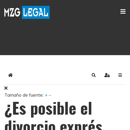
Home
Search
Sign In
Tamaño de fuente:
+
–
¿Es posible el
divorcio exprés