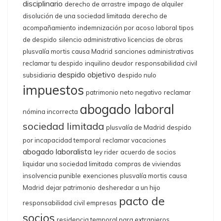
disciplinario
derecho de arrastre
impago de alquiler
disolución de una sociedad limitada
derecho de
acompañamiento
indemnización por acoso laboral
tipos
de despido
silencio administrativo licencias de obras
plusvalía mortis causa Madrid
sanciones administrativas
reclamar tu despido
inquilino deudor
responsabilidad civil
despido objetivo
subsidiaria
despido nulo
impuestos
patrimonio neto negativo
reclamar
abogado laboral
nómina incorrecta
sociedad limitada
plusvalía de Madrid
despido
por incapacidad temporal
reclamar vacaciones
abogado laboralista
ley rider
acuerdo de socios
liquidar una sociedad limitada
compras de viviendas
insolvencia punible
exenciones plusvalía mortis causa
Madrid
dejar patrimonio
desheredar a un hijo
pacto de
responsabilidad civil empresas
socios
residencia temporal para extranjeros