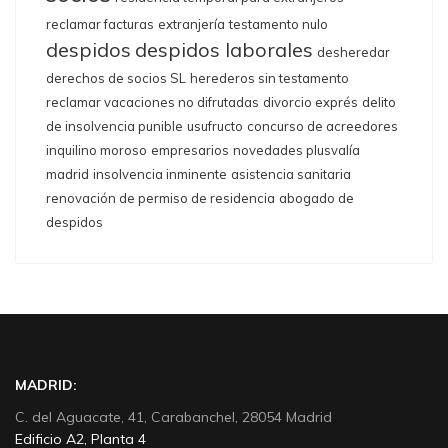
reclamar facturas
extranjería
testamento nulo
despidos
despidos laborales
desheredar
derechos de socios SL
herederos sin testamento
reclamar vacaciones no difrutadas
divorcio exprés
delito
de insolvencia punible
usufructo
concurso de acreedores
inquilino moroso
empresarios
novedades plusvalía
madrid
insolvencia inminente
asistencia sanitaria
renovación de permiso de residencia
abogado de
despidos
MADRID:
C. del Aguacate, 41, Carabanchel, 28054 Madrid
Edificio A2, Planta 4