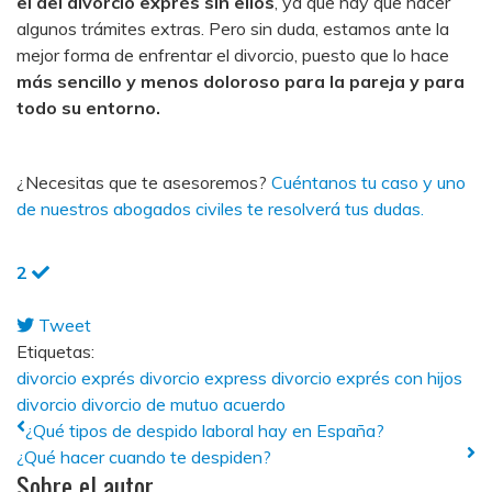
el del divorcio exprés sin ellos
, ya que hay que hacer
algunos trámites extras. Pero sin duda, estamos ante la
mejor forma de enfrentar el divorcio, puesto que lo hace
más sencillo y menos doloroso para la pareja y para
todo su entorno.
¿Necesitas que te asesoremos?
Cuéntanos tu caso y uno
de nuestros abogados civiles te resolverá tus dudas.
2
Tweet
pinterest
Etiquetas:
divorcio exprés
divorcio express
divorcio exprés con hijos
divorcio
divorcio de mutuo acuerdo
¿Qué tipos de despido laboral hay en España?
¿Qué hacer cuando te despiden?
Sobre el autor