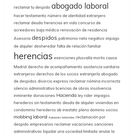
abogado laboral
reclamar tu despido
hacer testamento
número de identidad extranjero
reclamar deuda
herencias en vida
concurso de
acreedores
baja médica
renovación de residencia
despidos
Asesoria
patrimonio neto negativo
impago
de alquiler
desheredar
falta de relación familiar
herencias
exenciones plusvalía mortis causa
Madrid
derecho de acompañamiento
asistencia sanitaria
extranjeros
derechos de los socios
extranjería
abogado
de despidos
divorcio express
reclamar nómina incorrecta
silencio administrativo licencias de obras
insolvencia
Hacienda
inminente
donaciones
ley rider
impagos
herederos sin testamento
deuda de alquiler
viviendas en
condominio
herederos ab inestato
pleno dominio
socios
mobbing laboral
reclamación por
Asesores laborales
despido
empresarios
reclamar vacaciones
sanciones
administrativas
liquidar una sociedad limitada
anular la