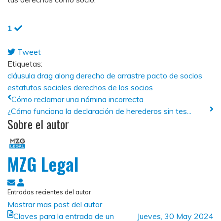
1
Tweet
pinterest
Etiquetas:
cláusula drag along
derecho de arrastre
pacto de socios
estatutos sociales
derechos de los socios
Cómo reclamar una nómina incorrecta
¿Cómo funciona la declaración de herederos sin tes...
Sobre el autor
MZG Legal
Suscribirse
MZG
Entradas recientes del autor
a
Legal
Mostrar mas post del autor
las
Claves para la entrada de un
Jueves, 30 May 2024
actualizaciones