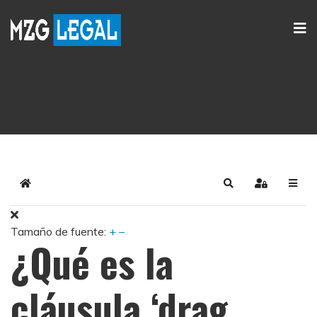
Home
Search
Sign In
Tamaño de fuente:
+
–
¿Qué es la
cláusula ‘drag