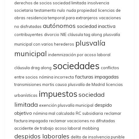
derechos de socios sociedad limitada
insolvencia
societaria
testamento nulo
nuda propiedad
licencias de
obras
residencia temporal para extranjeros
vacaciones
autónomos
sociedad inactiva
no disfrutadas
contribuyentes
divorcio
NIE
cláusula tag along
plusvalía
plusvalía
municipal con varios herederos
municipal
indemnización por acoso laboral
sociedades
cláusula drag along
conflictos
facturas impagadas
entre socios
nómina incorrecta
transmisiones mortis causa
plusvalía de Madrid
licencias
impuestos
sociedad
urbanísticas
limitada
despido
exención plusvalía municipal
objetivo
nómina mal calculada
RC subsidiaria
reclamar
factura impagada
reclamar vacaciones no difrutadas
accidente de trabajo
acoso laboral
mobbing
despidos laborales
delito de insolvencia punible