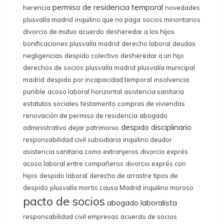
permiso de residencia temporal
herencia
novedades
plusvalía madrid
inquilino que no paga
socios minoritarios
divorcio de mutuo acuerdo
desheredar a los hijos
bonificaciones plusvalía madrid
derecho laboral
deudas
negligencias
despido colectivo
desheredar a un hijo
derechos de socios
plusvalía madrid
plusvalía municipal
madrid
despido por incapacidad temporal
insolvencia
punible
acoso laboral horizontal
asistencia sanitaria
estatutos sociales
testamento
compras de viviendas
renovación de permiso de residencia
abogado
despido disciplinario
administrativo
dejar patrimonio
responsabilidad civil subsidiaria
inquilino deudor
asistencia sanitaria como extranjeros
divorcio exprés
acoso laboral entre compañeros
divorcio exprés con
hijos
despido laboral
derecho de arrastre
tipos de
despido
plusvalía mortis causa Madrid
inquilino moroso
pacto de socios
abogado laboralista
responsabilidad civil empresas
acuerdo de socios