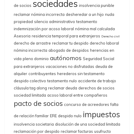
sociedades
de socios
insolvencia punible
reclamar nómina incorrecta
desheredar a un hijo
nuda
propiedad
silencio administrativo
testamento
indemnización por acoso laboral
nómina mal calculada
Asesoria
residencia temporal para extranjeros
Derecho civil
derecho de arrastre
reclamar tu despido
derecho laboral
nómina incorrecta
abogado de despidos
herencias en
autónomos
vida
pleno dominio
Seguridad Social
para extranjeros
vacaciones no disfrutadas
deuda de
alquiler
contribuyentes
herederos sin testamento
despido colectivo
testamento nulo
accidente de trabajo
cláusula tag along
reclamar deuda
derechos de socios
sociedad limitada
acoso laboral entre compañeros
pacto de socios
concurso de acreedores
falta
impuestos
de relación familiar
ERE
despido nulo
insolvencia societaria
disolución de una sociedad limitada
reclamación por despido
reclamar facturas
usufructo