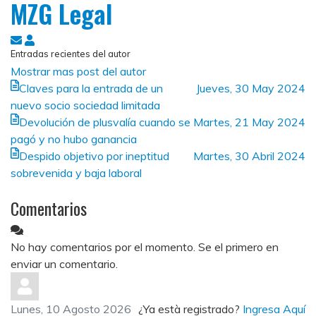
MZG Legal
Suscribirse
MZG
Entradas recientes del autor
a
Legal
Mostrar mas post del autor
las
Claves para la entrada de un
Jueves, 30 May 2024
actualizaciones
nuevo socio sociedad limitada
Devolución de plusvalía cuando se
Martes, 21 May 2024
pagó y no hubo ganancia
Despido objetivo por ineptitud
Martes, 30 Abril 2024
sobrevenida y baja laboral
Comentarios
No hay comentarios por el momento. Se el primero en
enviar un comentario.
Lunes, 10 Agosto 2026
¿Ya està registrado?
Ingresa Aquí