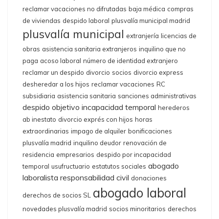
reclamar vacaciones no difrutadas
baja médica
compras
de viviendas
despido laboral
plusvalía municipal madrid
plusvalía municipal
extranjería
licencias de
obras
asistencia sanitaria extranjeros
inquilino que no
paga
acoso laboral
número de identidad extranjero
reclamar un despido
divorcio
socios
divorcio express
desheredar a los hijos
reclamar vacaciones
RC
subsidiaria
asistencia sanitaria
sanciones administrativas
despido objetivo
incapacidad temporal
herederos
ab inestato
divorcio exprés con hijos
horas
extraordinarias
impago de alquiler
bonificaciones
plusvalía madrid
inquilino deudor
renovación de
residencia
empresarios
despido por incapacidad
abogado
temporal
usufructuario
estatutos sociales
laboralista
responsabilidad civil
donaciones
abogado laboral
derechos de socios SL
novedades plusvalía madrid
socios minoritarios
derechos