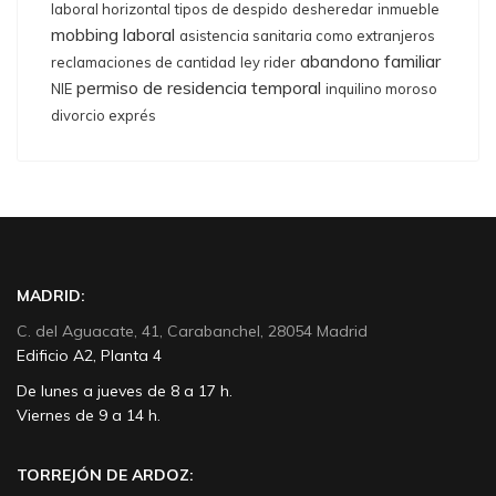
laboral horizontal
tipos de despido
desheredar
inmueble
mobbing laboral
asistencia sanitaria como extranjeros
abandono familiar
reclamaciones de cantidad
ley rider
permiso de residencia temporal
NIE
inquilino moroso
divorcio exprés
MADRID:
C. del Aguacate, 41, Carabanchel, 28054 Madrid
Edificio A2, Planta 4
De lunes a jueves de 8 a 17 h.
Viernes de 9 a 14 h.
TORREJÓN DE ARDOZ: