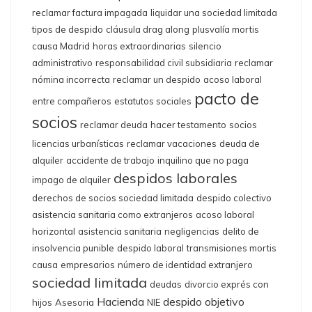
reclamar factura impagada
liquidar una sociedad limitada
tipos de despido
cláusula drag along
plusvalía mortis
causa Madrid
horas extraordinarias
silencio
administrativo
responsabilidad civil subsidiaria
reclamar
nómina incorrecta
reclamar un despido
acoso laboral
pacto de
entre compañeros
estatutos sociales
socios
reclamar deuda
hacer testamento
socios
licencias urbanísticas
reclamar vacaciones
deuda de
alquiler
accidente de trabajo
inquilino que no paga
despidos laborales
impago de alquiler
derechos de socios sociedad limitada
despido colectivo
asistencia sanitaria como extranjeros
acoso laboral
horizontal
asistencia sanitaria
negligencias
delito de
insolvencia punible
despido laboral
transmisiones mortis
causa
empresarios
número de identidad extranjero
sociedad limitada
deudas
divorcio exprés con
Hacienda
despido objetivo
hijos
Asesoria
NIE