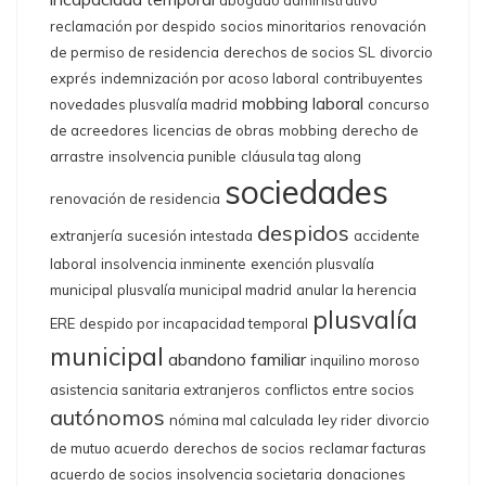
abogado administrativo
reclamación por despido
socios minoritarios
renovación
de permiso de residencia
derechos de socios SL
divorcio
exprés
indemnización por acoso laboral
contribuyentes
mobbing laboral
novedades plusvalía madrid
concurso
de acreedores
licencias de obras
mobbing
derecho de
arrastre
insolvencia punible
cláusula tag along
sociedades
renovación de residencia
despidos
extranjería
sucesión intestada
accidente
laboral
insolvencia inminente
exención plusvalía
municipal
plusvalía municipal madrid
anular la herencia
plusvalía
ERE
despido por incapacidad temporal
municipal
abandono familiar
inquilino moroso
asistencia sanitaria extranjeros
conflictos entre socios
autónomos
nómina mal calculada
ley rider
divorcio
de mutuo acuerdo
derechos de socios
reclamar facturas
acuerdo de socios
insolvencia societaria
donaciones