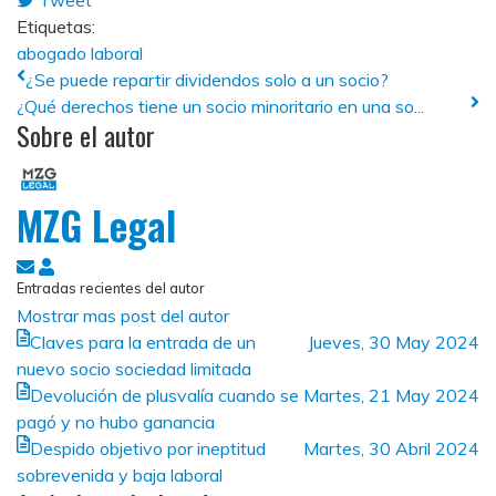
Tweet
pinterest
Etiquetas:
abogado laboral
¿Se puede repartir dividendos solo a un socio?
¿Qué derechos tiene un socio minoritario en una so...
Sobre el autor
MZG Legal
Suscribirse
MZG
Entradas recientes del autor
a
Legal
Mostrar mas post del autor
las
Claves para la entrada de un
Jueves, 30 May 2024
actualizaciones
nuevo socio sociedad limitada
Devolución de plusvalía cuando se
Martes, 21 May 2024
pagó y no hubo ganancia
Despido objetivo por ineptitud
Martes, 30 Abril 2024
sobrevenida y baja laboral