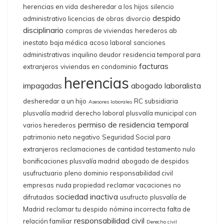
herencias en vida
desheredar a los hijos
silencio
despido
administrativo licencias de obras
divorcio
disciplinario
compras de viviendas
herederos ab
inestato
baja médica
acoso laboral
sanciones
administrativas
inquilino deudor
residencia temporal para
facturas
extranjeros
viviendas en condominio
herencias
impagadas
abogado laboralista
desheredar a un hijo
RC subsidiaria
Asesores laborales
plusvalía madrid
derecho laboral
plusvalía municipal con
permiso de residencia temporal
varios herederos
patrimonio neto negativo
Seguridad Social para
extranjeros
reclamaciones de cantidad
testamento nulo
bonificaciones plusvalía madrid
abogado de despidos
usufructuario
pleno dominio
responsabilidad civil
empresas
nuda propiedad
reclamar vacaciones no
sociedad inactiva
difrutadas
usufructo
plusvalía de
Madrid
reclamar tu despido
nómina incorrecta
falta de
responsabilidad civil
relación familiar
Derecho civil